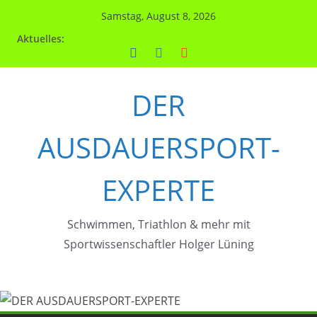
Zum
Samstag, August 8, 2026
Inhalt
Aktuelles:
springen
DER
AUSDAUERSPORT-
EXPERTE
Schwimmen, Triathlon & mehr mit
Sportwissenschaftler Holger Lüning