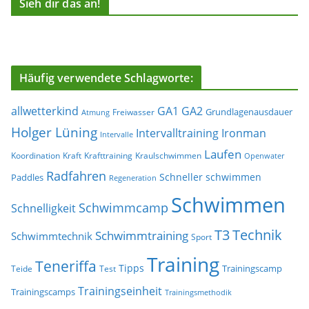
Sieh dir das an!
Häufig verwendete Schlagworte:
allwetterkind
GA1
GA2
Grundlagenausdauer
Freiwasser
Atmung
Holger Lüning
Ironman
Intervalltraining
Intervalle
Laufen
Koordination
Kraft
Krafttraining
Kraulschwimmen
Openwater
Radfahren
Schneller schwimmen
Paddles
Regeneration
Schwimmen
Schwimmcamp
Schnelligkeit
T3
Technik
Schwimmtraining
Schwimmtechnik
Sport
Training
Teneriffa
Tipps
Trainingscamp
Teide
Test
Trainingseinheit
Trainingscamps
Trainingsmethodik