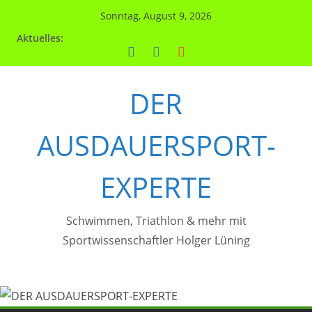
Zum
Sonntag, August 9, 2026
Inhalt
Aktuelles:
springen
DER
AUSDAUERSPORT-
EXPERTE
Schwimmen, Triathlon & mehr mit
Sportwissenschaftler Holger Lüning