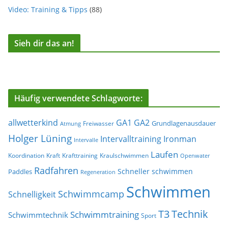
Video: Training & Tipps
(88)
Sieh dir das an!
Häufig verwendete Schlagworte:
allwetterkind
GA1
GA2
Grundlagenausdauer
Freiwasser
Atmung
Holger Lüning
Ironman
Intervalltraining
Intervalle
Laufen
Koordination
Kraft
Krafttraining
Kraulschwimmen
Openwater
Radfahren
Schneller schwimmen
Paddles
Regeneration
Schwimmen
Schwimmcamp
Schnelligkeit
T3
Technik
Schwimmtraining
Schwimmtechnik
Sport