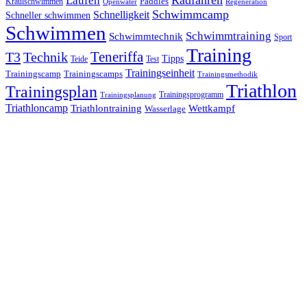
Kraulschwimmen
Paddles
Openwater
Regeneration
Schwimmcamp
Schnelligkeit
Schneller schwimmen
Schwimmen
Schwimmtraining
Schwimmtechnik
Sport
Training
Teneriffa
T3
Technik
Tipps
Teide
Test
Trainingseinheit
Trainingscamp
Trainingscamps
Trainingsmethodik
Triathlon
Trainingsplan
Trainingsprogramm
Trainingsplanung
Triathloncamp
Triathlontraining
Wettkampf
Wasserlage