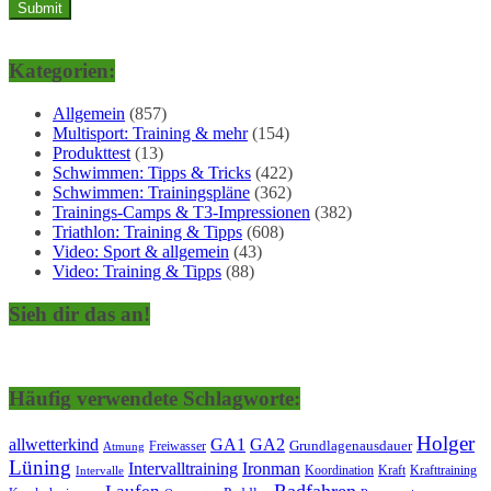
Kategorien:
Allgemein
(857)
Multisport: Training & mehr
(154)
Produkttest
(13)
Schwimmen: Tipps & Tricks
(422)
Schwimmen: Trainingspläne
(362)
Trainings-Camps & T3-Impressionen
(382)
Triathlon: Training & Tipps
(608)
Video: Sport & allgemein
(43)
Video: Training & Tipps
(88)
Sieh dir das an!
Häufig verwendete Schlagworte:
Holger
allwetterkind
GA1
GA2
Grundlagenausdauer
Freiwasser
Atmung
Lüning
Ironman
Intervalltraining
Kraft
Krafttraining
Koordination
Intervalle
Laufen
Radfahren