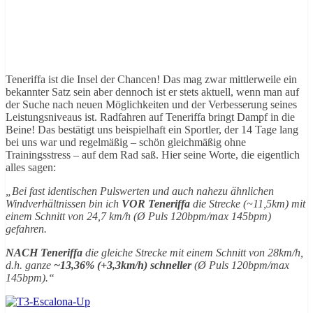
Teneriffa ist die Insel der Chancen! Das mag zwar mittlerweile ein
bekannter Satz sein aber dennoch ist er stets aktuell, wenn man auf
der Suche nach neuen Möglichkeiten und der Verbesserung seines
Leistungsniveaus ist. Radfahren auf Teneriffa bringt Dampf in die
Beine! Das bestätigt uns beispielhaft ein Sportler, der 14 Tage lang
bei uns war und regelmäßig – schön gleichmäßig ohne
Trainingsstress – auf dem Rad saß. Hier seine Worte, die eigentlich
alles sagen:
„Bei fast identischen Pulswerten und auch nahezu ähnlichen
Windverhältnissen bin ich
VOR
Teneriffa
die Strecke (~11,5km) mit
einem Schnitt von 24,7 km/h (Ø Puls 120bpm/max 145bpm)
gefahren.
NACH Teneriffa
die gleiche Strecke mit einem Schnitt von 28km/h,
d.h. ganze
~13,36% (+3,3km/h) schneller
(Ø Puls 120bpm/max
145bpm).“