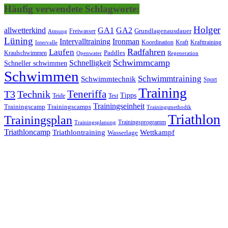
Häufig verwendete Schlagworte:
Holger
allwetterkind
GA1
GA2
Grundlagenausdauer
Freiwasser
Atmung
Lüning
Ironman
Intervalltraining
Kraft
Krafttraining
Koordination
Intervalle
Laufen
Radfahren
Kraulschwimmen
Paddles
Openwater
Regeneration
Schwimmcamp
Schnelligkeit
Schneller schwimmen
Schwimmen
Schwimmtraining
Schwimmtechnik
Sport
Training
Teneriffa
T3
Technik
Tipps
Teide
Test
Trainingseinheit
Trainingscamp
Trainingscamps
Trainingsmethodik
Triathlon
Trainingsplan
Trainingsprogramm
Trainingsplanung
Triathloncamp
Triathlontraining
Wettkampf
Wasserlage