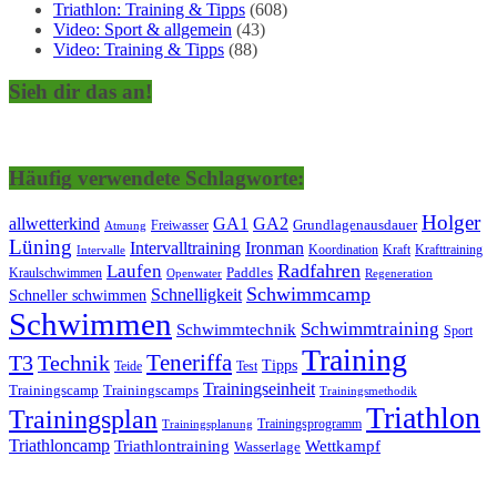
Triathlon: Training & Tipps
(608)
Video: Sport & allgemein
(43)
Video: Training & Tipps
(88)
Sieh dir das an!
Häufig verwendete Schlagworte:
Holger
allwetterkind
GA1
GA2
Grundlagenausdauer
Freiwasser
Atmung
Lüning
Ironman
Intervalltraining
Kraft
Krafttraining
Koordination
Intervalle
Laufen
Radfahren
Kraulschwimmen
Paddles
Openwater
Regeneration
Schwimmcamp
Schnelligkeit
Schneller schwimmen
Schwimmen
Schwimmtraining
Schwimmtechnik
Sport
Training
Teneriffa
T3
Technik
Tipps
Teide
Test
Trainingseinheit
Trainingscamp
Trainingscamps
Trainingsmethodik
Triathlon
Trainingsplan
Trainingsprogramm
Trainingsplanung
Triathloncamp
Triathlontraining
Wettkampf
Wasserlage