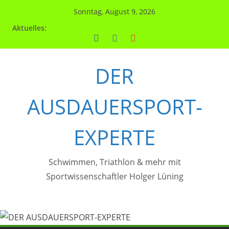
Zum
Sonntag, August 9, 2026
Inhalt
Aktuelles:
springen
DER
AUSDAUERSPORT-
EXPERTE
Schwimmen, Triathlon & mehr mit
Sportwissenschaftler Holger Lüning