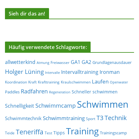
Sieh dir das an!
Häufig verwendete Schlagworte:
allwetterkind
GA1
GA2
Grundlagenausdauer
Freiwasser
Atmung
Holger Lüning
Ironman
Intervalltraining
Intervalle
Laufen
Koordination
Kraft
Krafttraining
Kraulschwimmen
Openwater
Radfahren
Schneller schwimmen
Paddles
Regeneration
Schwimmen
Schwimmcamp
Schnelligkeit
T3
Technik
Schwimmtraining
Schwimmtechnik
Sport
Training
Teneriffa
Tipps
Trainingscamp
Teide
Test