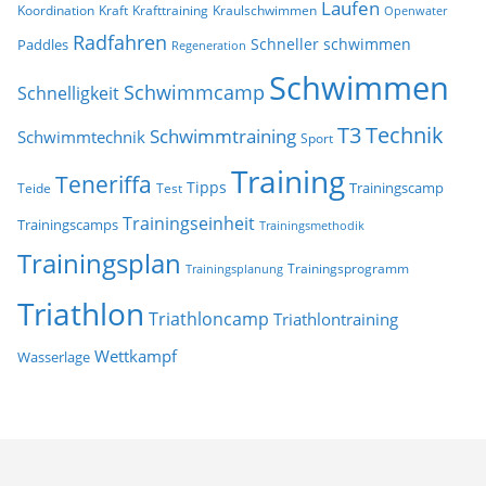
Laufen
Koordination
Kraft
Krafttraining
Kraulschwimmen
Openwater
Radfahren
Schneller schwimmen
Paddles
Regeneration
Schwimmen
Schwimmcamp
Schnelligkeit
T3
Technik
Schwimmtraining
Schwimmtechnik
Sport
Training
Teneriffa
Tipps
Trainingscamp
Teide
Test
Trainingseinheit
Trainingscamps
Trainingsmethodik
Trainingsplan
Trainingsprogramm
Trainingsplanung
Triathlon
Triathloncamp
Triathlontraining
Wettkampf
Wasserlage