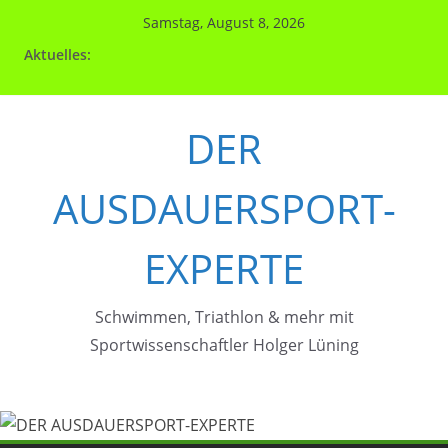
Zum
Samstag, August 8, 2026
Inhalt
Aktuelles:
springen
DER
AUSDAUERSPORT-
EXPERTE
Schwimmen, Triathlon & mehr mit
Sportwissenschaftler Holger Lüning