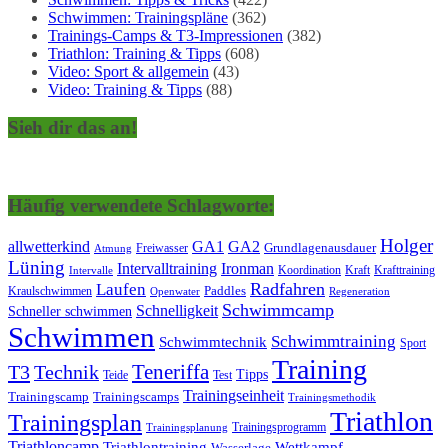
Schwimmen: Trainingspläne
(362)
Trainings-Camps & T3-Impressionen
(382)
Triathlon: Training & Tipps
(608)
Video: Sport & allgemein
(43)
Video: Training & Tipps
(88)
Sieh dir das an!
Häufig verwendete Schlagworte:
Holger
allwetterkind
GA1
GA2
Grundlagenausdauer
Freiwasser
Atmung
Lüning
Ironman
Intervalltraining
Kraft
Krafttraining
Koordination
Intervalle
Laufen
Radfahren
Kraulschwimmen
Paddles
Openwater
Regeneration
Schwimmcamp
Schnelligkeit
Schneller schwimmen
Schwimmen
Schwimmtraining
Schwimmtechnik
Sport
Training
Teneriffa
T3
Technik
Tipps
Teide
Test
Trainingseinheit
Trainingscamp
Trainingscamps
Trainingsmethodik
Triathlon
Trainingsplan
Trainingsprogramm
Trainingsplanung
Triathloncamp
Triathlontraining
Wettkampf
Wasserlage