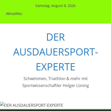
Zum
Samstag, August 8, 2026
Inhalt
Aktuelles:
springen
DER
AUSDAUERSPORT-
EXPERTE
Schwimmen, Triathlon & mehr mit
Sportwissenschaftler Holger Lüning