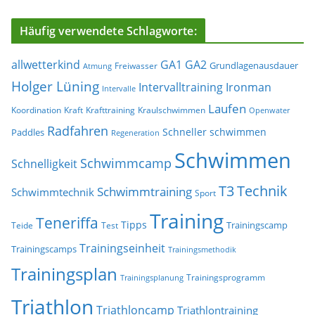
Häufig verwendete Schlagworte:
allwetterkind
GA1
GA2
Grundlagenausdauer
Freiwasser
Atmung
Holger Lüning
Ironman
Intervalltraining
Intervalle
Laufen
Koordination
Kraft
Krafttraining
Kraulschwimmen
Openwater
Radfahren
Schneller schwimmen
Paddles
Regeneration
Schwimmen
Schwimmcamp
Schnelligkeit
T3
Technik
Schwimmtraining
Schwimmtechnik
Sport
Training
Teneriffa
Tipps
Trainingscamp
Teide
Test
Trainingseinheit
Trainingscamps
Trainingsmethodik
Trainingsplan
Trainingsprogramm
Trainingsplanung
Triathlon
Triathloncamp
Triathlontraining