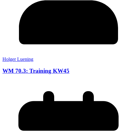
Holger Luening
WM 70.3: Training KW45