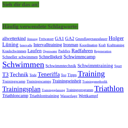
Sieh dir das an!
Häufig verwendete Schlagworte:
Holger
allwetterkind
GA1
GA2
Grundlagenausdauer
Freiwasser
Atmung
Lüning
Ironman
Intervalltraining
Kraft
Krafttraining
Koordination
Intervalle
Laufen
Radfahren
Kraulschwimmen
Paddles
Openwater
Regeneration
Schwimmcamp
Schnelligkeit
Schneller schwimmen
Schwimmen
Schwimmtraining
Schwimmtechnik
Sport
Training
Teneriffa
T3
Technik
Tipps
Teide
Test
Trainingseinheit
Trainingscamp
Trainingscamps
Trainingsmethodik
Triathlon
Trainingsplan
Trainingsprogramm
Trainingsplanung
Triathloncamp
Triathlontraining
Wettkampf
Wasserlage