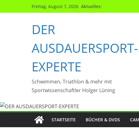
Zum
Aktuelles:
Freitag, August 7, 2026
Inhalt
springen
DER
AUSDAUERSPORT-
EXPERTE
Schwimmen, Triathlon & mehr mit
Sportwissenschaftler Holger Lüning
STARTSEITE
BÜCHER & DVDS
CAM