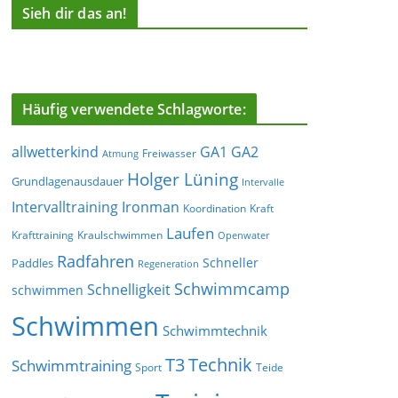
Sieh dir das an!
Häufig verwendete Schlagworte:
allwetterkind
GA1
GA2
Freiwasser
Atmung
Holger Lüning
Grundlagenausdauer
Intervalle
Ironman
Intervalltraining
Koordination
Kraft
Laufen
Krafttraining
Kraulschwimmen
Openwater
Radfahren
Schneller
Paddles
Regeneration
Schwimmcamp
Schnelligkeit
schwimmen
Schwimmen
Schwimmtechnik
T3
Technik
Schwimmtraining
Sport
Teide