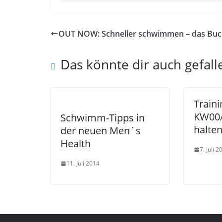
OUT NOW: Schneller schwimmen – das Bu
Das könnte dir auch gefall
Traini
KW00/
Schwimm-Tipps in
halte
der neuen Men´s
Health
7. Juli 2
11. Juli 2014