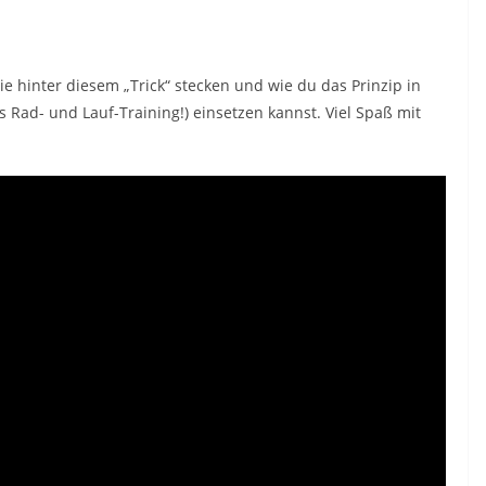
 hinter diesem „Trick“ stecken und wie du das Prinzip in
as Rad- und Lauf-Training!) einsetzen kannst. Viel Spaß mit