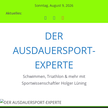
Zum
Sonntag, August 9, 2026
Inhalt
Aktuelles:
springen
DER
AUSDAUERSPORT-
EXPERTE
Schwimmen, Triathlon & mehr mit
Sportwissenschaftler Holger Lüning