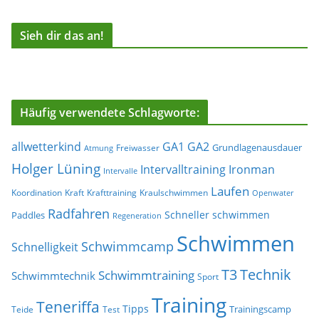
Sieh dir das an!
Häufig verwendete Schlagworte:
allwetterkind
GA1
GA2
Grundlagenausdauer
Freiwasser
Atmung
Holger Lüning
Ironman
Intervalltraining
Intervalle
Laufen
Koordination
Kraft
Krafttraining
Kraulschwimmen
Openwater
Radfahren
Schneller schwimmen
Paddles
Regeneration
Schwimmen
Schwimmcamp
Schnelligkeit
T3
Technik
Schwimmtraining
Schwimmtechnik
Sport
Training
Teneriffa
Tipps
Trainingscamp
Teide
Test