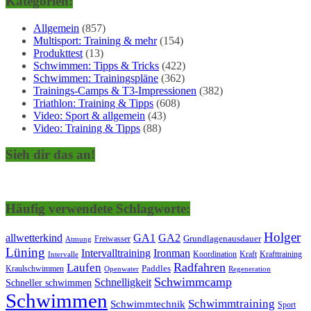
Kategorien:
Allgemein
(857)
Multisport: Training & mehr
(154)
Produkttest
(13)
Schwimmen: Tipps & Tricks
(422)
Schwimmen: Trainingspläne
(362)
Trainings-Camps & T3-Impressionen
(382)
Triathlon: Training & Tipps
(608)
Video: Sport & allgemein
(43)
Video: Training & Tipps
(88)
Sieh dir das an!
Häufig verwendete Schlagworte:
Holger
allwetterkind
GA1
GA2
Grundlagenausdauer
Freiwasser
Atmung
Lüning
Ironman
Intervalltraining
Kraft
Krafttraining
Koordination
Intervalle
Laufen
Radfahren
Kraulschwimmen
Paddles
Openwater
Regeneration
Schwimmcamp
Schnelligkeit
Schneller schwimmen
Schwimmen
Schwimmtraining
Schwimmtechnik
Sport