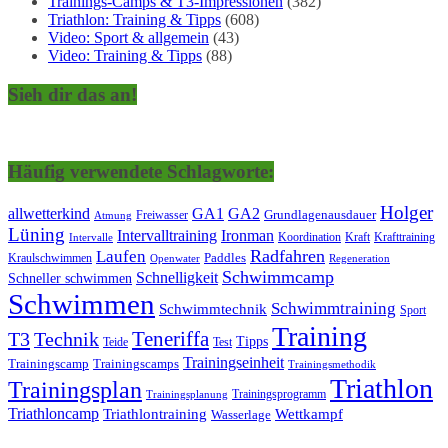
Trainings-Camps & T3-Impressionen
(382)
Triathlon: Training & Tipps
(608)
Video: Sport & allgemein
(43)
Video: Training & Tipps
(88)
Sieh dir das an!
Häufig verwendete Schlagworte:
Holger
allwetterkind
GA1
GA2
Grundlagenausdauer
Freiwasser
Atmung
Lüning
Ironman
Intervalltraining
Kraft
Krafttraining
Koordination
Intervalle
Laufen
Radfahren
Kraulschwimmen
Paddles
Openwater
Regeneration
Schwimmcamp
Schnelligkeit
Schneller schwimmen
Schwimmen
Schwimmtraining
Schwimmtechnik
Sport
Training
Teneriffa
T3
Technik
Tipps
Teide
Test
Trainingseinheit
Trainingscamp
Trainingscamps
Trainingsmethodik
Triathlon
Trainingsplan
Trainingsprogramm
Trainingsplanung
Triathloncamp
Triathlontraining
Wettkampf
Wasserlage