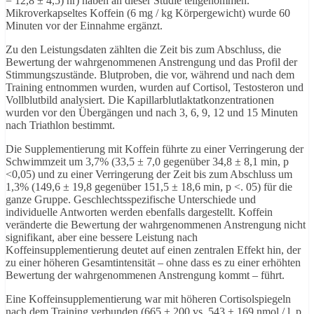
= 12,8 ± 4,5) hr) haben an dieser Studie teilgenommen.
Mikroverkapseltes Koffein (6 mg / kg Körpergewicht) wurde 60
Minuten vor der Einnahme ergänzt.
Zu den Leistungsdaten zählten die Zeit bis zum Abschluss, die
Bewertung der wahrgenommenen Anstrengung und das Profil der
Stimmungszustände. Blutproben, die vor, während und nach dem
Training entnommen wurden, wurden auf Cortisol, Testosteron und
Vollblutbild analysiert. Die Kapillarblutlaktatkonzentrationen
wurden vor den Übergängen und nach 3, 6, 9, 12 und 15 Minuten
nach Triathlon bestimmt.
Die Supplementierung mit Koffein führte zu einer Verringerung der
Schwimmzeit um 3,7% (33,5 ± 7,0 gegenüber 34,8 ± 8,1 min, p
<0,05) und zu einer Verringerung der Zeit bis zum Abschluss um
1,3% (149,6 ± 19,8 gegenüber 151,5 ± 18,6 min, p <. 05) für die
ganze Gruppe. Geschlechtsspezifische Unterschiede und
individuelle Antworten werden ebenfalls dargestellt. Koffein
veränderte die Bewertung der wahrgenommenen Anstrengung nicht
signifikant, aber eine bessere Leistung nach
Koffeinsupplementierung deutet auf einen zentralen Effekt hin, der
zu einer höheren Gesamtintensität – ohne dass es zu einer erhöhten
Bewertung der wahrgenommenen Anstrengung kommt – führt.
Eine Koffeinsupplementierung war mit höheren Cortisolspiegeln
nach dem Training verbunden (665 ± 200 vs. 543 ± 169 nmol / l, p