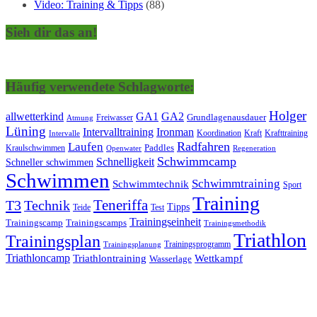
Video: Training & Tipps
(88)
Sieh dir das an!
Häufig verwendete Schlagworte:
Holger
allwetterkind
GA1
GA2
Grundlagenausdauer
Freiwasser
Atmung
Lüning
Ironman
Intervalltraining
Kraft
Krafttraining
Koordination
Intervalle
Laufen
Radfahren
Kraulschwimmen
Paddles
Openwater
Regeneration
Schwimmcamp
Schnelligkeit
Schneller schwimmen
Schwimmen
Schwimmtraining
Schwimmtechnik
Sport
Training
Teneriffa
T3
Technik
Tipps
Teide
Test
Trainingseinheit
Trainingscamp
Trainingscamps
Trainingsmethodik
Triathlon
Trainingsplan
Trainingsprogramm
Trainingsplanung
Triathloncamp
Triathlontraining
Wettkampf
Wasserlage