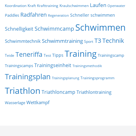
Laufen
Koordination
Kraft
Krafttraining
Kraulschwimmen
Openwater
Radfahren
Schneller schwimmen
Paddles
Regeneration
Schwimmen
Schwimmcamp
Schnelligkeit
T3
Technik
Schwimmtraining
Schwimmtechnik
Sport
Training
Teneriffa
Tipps
Trainingscamp
Teide
Test
Trainingseinheit
Trainingscamps
Trainingsmethodik
Trainingsplan
Trainingsprogramm
Trainingsplanung
Triathlon
Triathloncamp
Triathlontraining
Wettkampf
Wasserlage