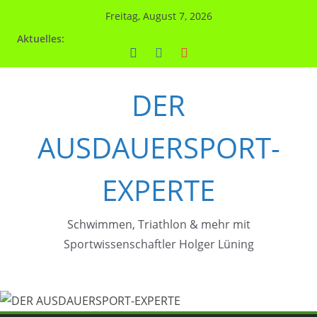
Zum
Freitag, August 7, 2026
Inhalt
Aktuelles:
springen
DER
AUSDAUERSPORT-
EXPERTE
Schwimmen, Triathlon & mehr mit
Sportwissenschaftler Holger Lüning