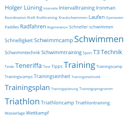
Holger Lüning
Ironman
Intervalltraining
Intervalle
Laufen
Koordination
Kraft
Krafttraining
Kraulschwimmen
Openwater
Radfahren
Schneller schwimmen
Paddles
Regeneration
Schwimmen
Schwimmcamp
Schnelligkeit
T3
Technik
Schwimmtraining
Schwimmtechnik
Sport
Training
Teneriffa
Tipps
Trainingscamp
Teide
Test
Trainingseinheit
Trainingscamps
Trainingsmethodik
Trainingsplan
Trainingsprogramm
Trainingsplanung
Triathlon
Triathloncamp
Triathlontraining
Wettkampf
Wasserlage