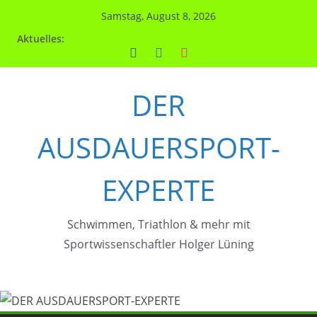
Zum
Samstag, August 8, 2026
Inhalt
Aktuelles:
springen
DER
AUSDAUERSPORT-
EXPERTE
Schwimmen, Triathlon & mehr mit
Sportwissenschaftler Holger Lüning