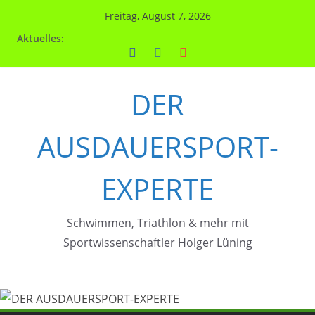
Zum
Freitag, August 7, 2026
Inhalt
Aktuelles:
springen
DER
AUSDAUERSPORT-
EXPERTE
Schwimmen, Triathlon & mehr mit
Sportwissenschaftler Holger Lüning