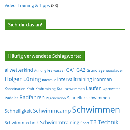
Video: Training & Tipps
(88)
Sieh dir das an!
Häufig verwendete Schlagworte:
allwetterkind
GA1
GA2
Grundlagenausdauer
Freiwasser
Atmung
Holger Lüning
Ironman
Intervalltraining
Intervalle
Laufen
Koordination
Kraft
Krafttraining
Kraulschwimmen
Openwater
Radfahren
Schneller schwimmen
Paddles
Regeneration
Schwimmen
Schwimmcamp
Schnelligkeit
T3
Technik
Schwimmtraining
Schwimmtechnik
Sport