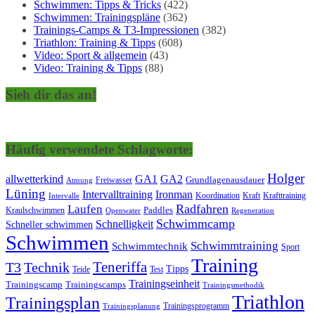
Schwimmen: Tipps & Tricks
(422)
Schwimmen: Trainingspläne
(362)
Trainings-Camps & T3-Impressionen
(382)
Triathlon: Training & Tipps
(608)
Video: Sport & allgemein
(43)
Video: Training & Tipps
(88)
Sieh dir das an!
Häufig verwendete Schlagworte:
Holger
allwetterkind
GA1
GA2
Grundlagenausdauer
Freiwasser
Atmung
Lüning
Ironman
Intervalltraining
Kraft
Krafttraining
Koordination
Intervalle
Laufen
Radfahren
Kraulschwimmen
Paddles
Openwater
Regeneration
Schwimmcamp
Schnelligkeit
Schneller schwimmen
Schwimmen
Schwimmtraining
Schwimmtechnik
Sport
Training
Teneriffa
T3
Technik
Tipps
Teide
Test
Trainingseinheit
Trainingscamp
Trainingscamps
Trainingsmethodik
Triathlon
Trainingsplan
Trainingsprogramm
Trainingsplanung