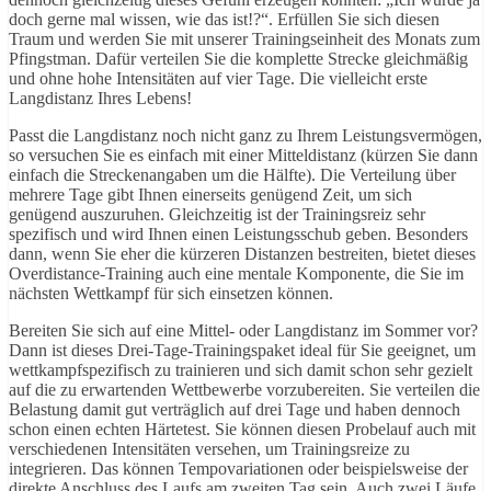
doch gerne mal wissen, wie das ist!?“. Erfüllen Sie sich diesen
Traum und werden Sie mit unserer Trainingseinheit des Monats zum
Pfingstman. Dafür verteilen Sie die komplette Strecke gleichmäßig
und ohne hohe Intensitäten auf vier Tage. Die vielleicht erste
Langdistanz Ihres Lebens!
Passt die Langdistanz noch nicht ganz zu Ihrem Leistungsvermögen,
so versuchen Sie es einfach mit einer Mitteldistanz (kürzen Sie dann
einfach die Streckenangaben um die Hälfte). Die Verteilung über
mehrere Tage gibt Ihnen einerseits genügend Zeit, um sich
genügend auszuruhen. Gleichzeitig ist der Trainingsreiz sehr
spezifisch und wird Ihnen einen Leistungsschub geben. Besonders
dann, wenn Sie eher die kürzeren Distanzen bestreiten, bietet dieses
Overdistance-Training auch eine mentale Komponente, die Sie im
nächsten Wettkampf für sich einsetzen können.
Bereiten Sie sich auf eine Mittel- oder Langdistanz im Sommer vor?
Dann ist dieses Drei-Tage-Trainingspaket ideal für Sie geeignet, um
wettkampfspezifisch zu trainieren und sich damit schon sehr gezielt
auf die zu erwartenden Wettbewerbe vorzubereiten. Sie verteilen die
Belastung damit gut verträglich auf drei Tage und haben dennoch
schon einen echten Härtetest. Sie können diesen Probelauf auch mit
verschiedenen Intensitäten versehen, um Trainingsreize zu
integrieren. Das können Tempovariationen oder beispielsweise der
direkte Anschluss des Laufs am zweiten Tag sein. Auch zwei Läufe