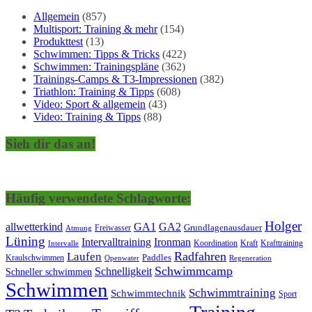
Allgemein
(857)
Multisport: Training & mehr
(154)
Produkttest
(13)
Schwimmen: Tipps & Tricks
(422)
Schwimmen: Trainingspläne
(362)
Trainings-Camps & T3-Impressionen
(382)
Triathlon: Training & Tipps
(608)
Video: Sport & allgemein
(43)
Video: Training & Tipps
(88)
Sieh dir das an!
Häufig verwendete Schlagworte:
Holger
allwetterkind
GA1
GA2
Grundlagenausdauer
Freiwasser
Atmung
Lüning
Ironman
Intervalltraining
Kraft
Krafttraining
Koordination
Intervalle
Laufen
Radfahren
Kraulschwimmen
Paddles
Openwater
Regeneration
Schwimmcamp
Schnelligkeit
Schneller schwimmen
Schwimmen
Schwimmtraining
Schwimmtechnik
Sport