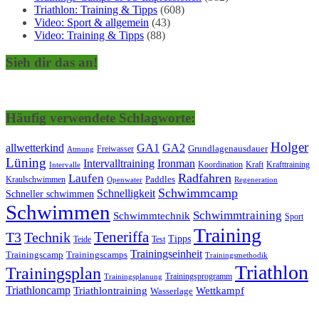
Triathlon: Training & Tipps
(608)
Video: Sport & allgemein
(43)
Video: Training & Tipps
(88)
Sieh dir das an!
Häufig verwendete Schlagworte:
Holger
allwetterkind
GA1
GA2
Grundlagenausdauer
Freiwasser
Atmung
Lüning
Ironman
Intervalltraining
Kraft
Krafttraining
Koordination
Intervalle
Laufen
Radfahren
Kraulschwimmen
Paddles
Openwater
Regeneration
Schwimmcamp
Schnelligkeit
Schneller schwimmen
Schwimmen
Schwimmtraining
Schwimmtechnik
Sport
Training
Teneriffa
T3
Technik
Tipps
Teide
Test
Trainingseinheit
Trainingscamp
Trainingscamps
Trainingsmethodik
Triathlon
Trainingsplan
Trainingsprogramm
Trainingsplanung
Triathloncamp
Triathlontraining
Wettkampf
Wasserlage