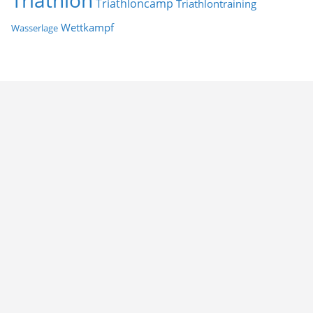
Triathlon
Triathloncamp
Triathlontraining
Wettkampf
Wasserlage