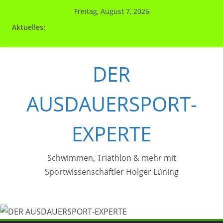
Zum
Freitag, August 7, 2026
Inhalt
Aktuelles:
springen
DER
AUSDAUERSPORT-
EXPERTE
Schwimmen, Triathlon & mehr mit
Sportwissenschaftler Holger Lüning