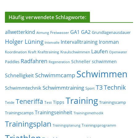
Häufig verwendete Schlagworte:
allwetterkind
GA1
GA2
Grundlagenausdauer
Freiwasser
Atmung
Holger Lüning
Ironman
Intervalltraining
Intervalle
Laufen
Koordination
Kraft
Krafttraining
Kraulschwimmen
Openwater
Radfahren
Schneller schwimmen
Paddles
Regeneration
Schwimmen
Schwimmcamp
Schnelligkeit
T3
Technik
Schwimmtraining
Schwimmtechnik
Sport
Training
Teneriffa
Tipps
Trainingscamp
Teide
Test
Trainingseinheit
Trainingscamps
Trainingsmethodik
Trainingsplan
Trainingsprogramm
Trainingsplanung