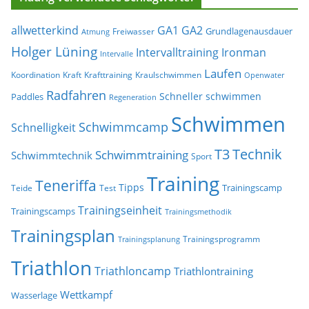
allwetterkind
GA1
GA2
Grundlagenausdauer
Freiwasser
Atmung
Holger Lüning
Ironman
Intervalltraining
Intervalle
Laufen
Koordination
Kraft
Krafttraining
Kraulschwimmen
Openwater
Radfahren
Schneller schwimmen
Paddles
Regeneration
Schwimmen
Schwimmcamp
Schnelligkeit
T3
Technik
Schwimmtraining
Schwimmtechnik
Sport
Training
Teneriffa
Tipps
Trainingscamp
Teide
Test
Trainingseinheit
Trainingscamps
Trainingsmethodik
Trainingsplan
Trainingsprogramm
Trainingsplanung
Triathlon
Triathloncamp
Triathlontraining
Wettkampf
Wasserlage