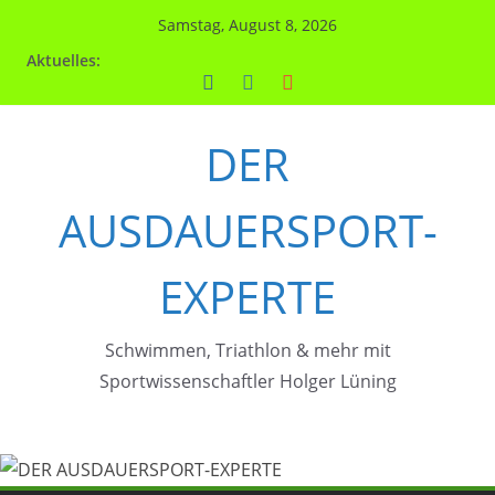
Zum
Samstag, August 8, 2026
Inhalt
Aktuelles:
springen
DER
AUSDAUERSPORT-
EXPERTE
Schwimmen, Triathlon & mehr mit
Sportwissenschaftler Holger Lüning