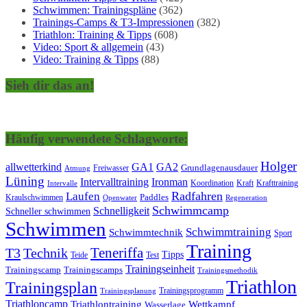
Schwimmen: Trainingspläne
(362)
Trainings-Camps & T3-Impressionen
(382)
Triathlon: Training & Tipps
(608)
Video: Sport & allgemein
(43)
Video: Training & Tipps
(88)
Sieh dir das an!
Häufig verwendete Schlagworte:
Holger
allwetterkind
GA1
GA2
Grundlagenausdauer
Freiwasser
Atmung
Lüning
Ironman
Intervalltraining
Kraft
Krafttraining
Koordination
Intervalle
Laufen
Radfahren
Kraulschwimmen
Paddles
Openwater
Regeneration
Schwimmcamp
Schnelligkeit
Schneller schwimmen
Schwimmen
Schwimmtraining
Schwimmtechnik
Sport
Training
Teneriffa
T3
Technik
Tipps
Teide
Test
Trainingseinheit
Trainingscamp
Trainingscamps
Trainingsmethodik
Triathlon
Trainingsplan
Trainingsprogramm
Trainingsplanung
Triathloncamp
Triathlontraining
Wettkampf
Wasserlage