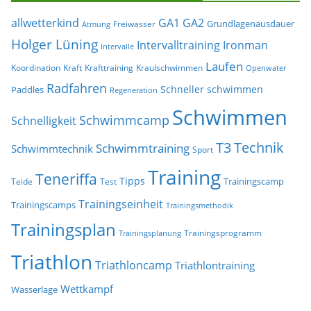
allwetterkind
GA1
GA2
Grundlagenausdauer
Freiwasser
Atmung
Holger Lüning
Ironman
Intervalltraining
Intervalle
Laufen
Koordination
Kraft
Krafttraining
Kraulschwimmen
Openwater
Radfahren
Schneller schwimmen
Paddles
Regeneration
Schwimmen
Schwimmcamp
Schnelligkeit
T3
Technik
Schwimmtraining
Schwimmtechnik
Sport
Training
Teneriffa
Tipps
Trainingscamp
Teide
Test
Trainingseinheit
Trainingscamps
Trainingsmethodik
Trainingsplan
Trainingsprogramm
Trainingsplanung
Triathlon
Triathloncamp
Triathlontraining
Wettkampf
Wasserlage