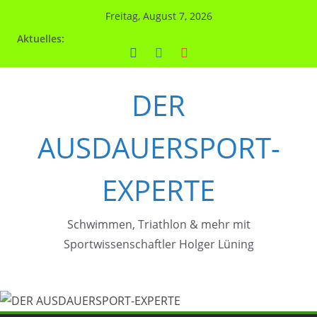
Zum
Freitag, August 7, 2026
Inhalt
Aktuelles:
springen
DER
AUSDAUERSPORT-
EXPERTE
Schwimmen, Triathlon & mehr mit
Sportwissenschaftler Holger Lüning