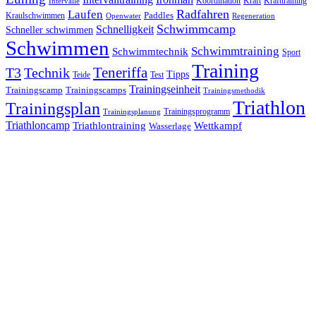
Kraft
Krafttraining
Koordination
Intervalle
Laufen
Radfahren
Kraulschwimmen
Paddles
Openwater
Regeneration
Schwimmcamp
Schnelligkeit
Schneller schwimmen
Schwimmen
Schwimmtraining
Schwimmtechnik
Sport
Training
Teneriffa
T3
Technik
Tipps
Teide
Test
Trainingseinheit
Trainingscamp
Trainingscamps
Trainingsmethodik
Triathlon
Trainingsplan
Trainingsprogramm
Trainingsplanung
Triathloncamp
Triathlontraining
Wettkampf
Wasserlage