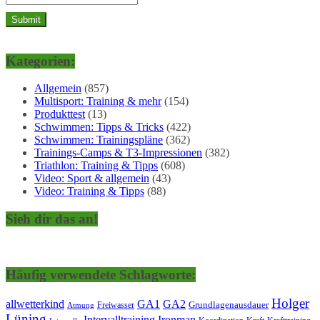
Kategorien:
Allgemein
(857)
Multisport: Training & mehr
(154)
Produkttest
(13)
Schwimmen: Tipps & Tricks
(422)
Schwimmen: Trainingspläne
(362)
Trainings-Camps & T3-Impressionen
(382)
Triathlon: Training & Tipps
(608)
Video: Sport & allgemein
(43)
Video: Training & Tipps
(88)
Sieh dir das an!
Häufig verwendete Schlagworte:
Holger
allwetterkind
GA1
GA2
Grundlagenausdauer
Freiwasser
Atmung
Lüning
Ironman
Intervalltraining