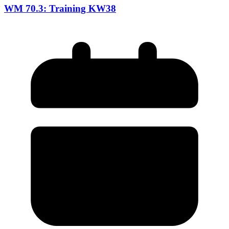
WM 70.3: Training KW38