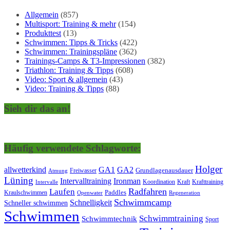
Allgemein
(857)
Multisport: Training & mehr
(154)
Produkttest
(13)
Schwimmen: Tipps & Tricks
(422)
Schwimmen: Trainingspläne
(362)
Trainings-Camps & T3-Impressionen
(382)
Triathlon: Training & Tipps
(608)
Video: Sport & allgemein
(43)
Video: Training & Tipps
(88)
Sieh dir das an!
Häufig verwendete Schlagworte:
Holger
allwetterkind
GA1
GA2
Grundlagenausdauer
Freiwasser
Atmung
Lüning
Ironman
Intervalltraining
Kraft
Krafttraining
Koordination
Intervalle
Laufen
Radfahren
Kraulschwimmen
Paddles
Openwater
Regeneration
Schwimmcamp
Schnelligkeit
Schneller schwimmen
Schwimmen
Schwimmtraining
Schwimmtechnik
Sport