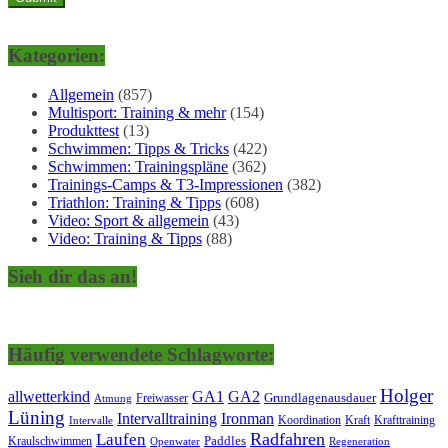
Kategorien:
Allgemein
(857)
Multisport: Training & mehr
(154)
Produkttest
(13)
Schwimmen: Tipps & Tricks
(422)
Schwimmen: Trainingspläne
(362)
Trainings-Camps & T3-Impressionen
(382)
Triathlon: Training & Tipps
(608)
Video: Sport & allgemein
(43)
Video: Training & Tipps
(88)
Sieh dir das an!
Häufig verwendete Schlagworte:
Holger
allwetterkind
GA1
GA2
Grundlagenausdauer
Freiwasser
Atmung
Lüning
Ironman
Intervalltraining
Kraft
Krafttraining
Koordination
Intervalle
Laufen
Radfahren
Kraulschwimmen
Paddles
Openwater
Regeneration