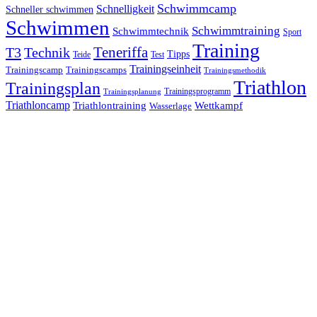
Schwimmcamp
Schnelligkeit
Schneller schwimmen
Schwimmen
Schwimmtraining
Schwimmtechnik
Sport
Training
Teneriffa
T3
Technik
Tipps
Teide
Test
Trainingseinheit
Trainingscamp
Trainingscamps
Trainingsmethodik
Triathlon
Trainingsplan
Trainingsprogramm
Trainingsplanung
Triathloncamp
Triathlontraining
Wettkampf
Wasserlage