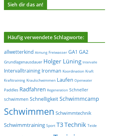
Sieh dir das an!
Häufig verwendete Schlagworte:
allwetterkind
GA1
GA2
Freiwasser
Atmung
Holger Lüning
Grundlagenausdauer
Intervalle
Ironman
Intervalltraining
Koordination
Kraft
Laufen
Krafttraining
Kraulschwimmen
Openwater
Radfahren
Schneller
Paddles
Regeneration
Schwimmcamp
Schnelligkeit
schwimmen
Schwimmen
Schwimmtechnik
T3
Technik
Schwimmtraining
Sport
Teide