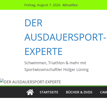
Zum
Aktuelles:
Freitag, August 7, 2026
Inhalt
springen
DER
AUSDAUERSPORT-
EXPERTE
Schwimmen, Triathlon & mehr mit
Sportwissenschaftler Holger Lüning
STARTSEITE
BÜCHER & DVDS
CAM