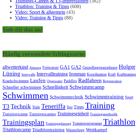
Trainings-Camps & T3-Impressionen
(382)
Triathlon: Training & Tipps
(608)
Video: Sport & allgemein
(43)
Video: Training & Tipps
(88)
Sieh dir das an!
Häufig verwendete Schlagworte:
Holger
allwetterkind
GA1
GA2
Grundlagenausdauer
Freiwasser
Atmung
Lüning
Ironman
Intervalltraining
Kraft
Krafttraining
Koordination
Intervalle
Laufen
Radfahren
Kraulschwimmen
Paddles
Openwater
Regeneration
Schwimmcamp
Schnelligkeit
Schneller schwimmen
Schwimmen
Schwimmtraining
Schwimmtechnik
Sport
Training
Teneriffa
T3
Technik
Tipps
Teide
Test
Trainingseinheit
Trainingscamp
Trainingscamps
Trainingsmethodik
Triathlon
Trainingsplan
Trainingsprogramm
Trainingsplanung
Triathloncamp
Triathlontraining
Wettkampf
Wasserlage