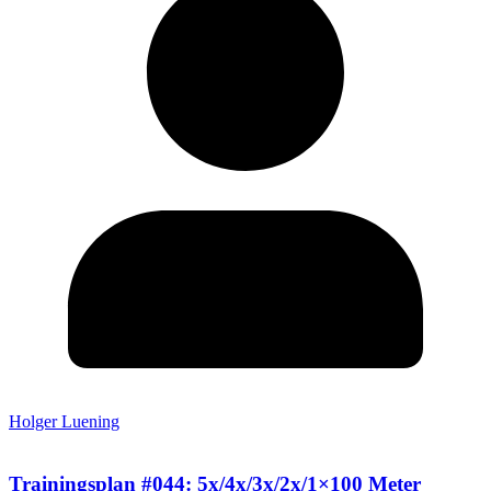
Holger Luening
Trainingsplan #044: 5x/4x/3x/2x/1×100 Meter