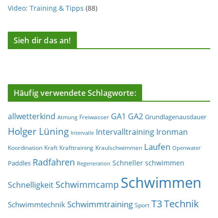
Video: Training & Tipps
(88)
Sieh dir das an!
Häufig verwendete Schlagworte:
allwetterkind
GA1
GA2
Grundlagenausdauer
Freiwasser
Atmung
Holger Lüning
Ironman
Intervalltraining
Intervalle
Laufen
Koordination
Kraft
Krafttraining
Kraulschwimmen
Openwater
Radfahren
Schneller schwimmen
Paddles
Regeneration
Schwimmen
Schwimmcamp
Schnelligkeit
T3
Technik
Schwimmtraining
Schwimmtechnik
Sport