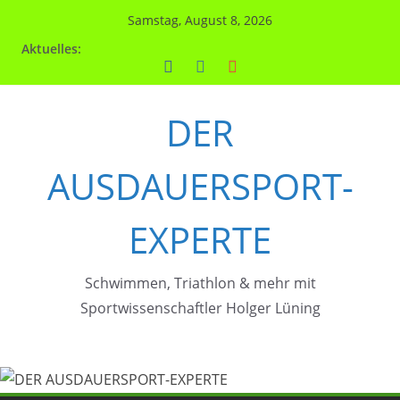
Zum
Samstag, August 8, 2026
Inhalt
Aktuelles:
springen
DER
AUSDAUERSPORT-
EXPERTE
Schwimmen, Triathlon & mehr mit
Sportwissenschaftler Holger Lüning