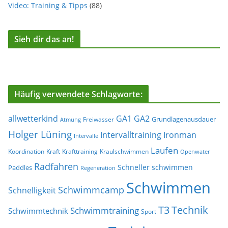
Video: Training & Tipps
(88)
Sieh dir das an!
Häufig verwendete Schlagworte:
allwetterkind
GA1
GA2
Grundlagenausdauer
Freiwasser
Atmung
Holger Lüning
Ironman
Intervalltraining
Intervalle
Laufen
Koordination
Kraft
Krafttraining
Kraulschwimmen
Openwater
Radfahren
Schneller schwimmen
Paddles
Regeneration
Schwimmen
Schwimmcamp
Schnelligkeit
T3
Technik
Schwimmtraining
Schwimmtechnik
Sport