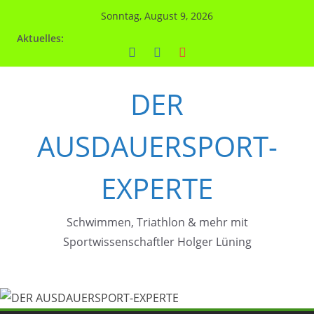
Zum
Sonntag, August 9, 2026
Inhalt
Aktuelles:
springen
DER
AUSDAUERSPORT-
EXPERTE
Schwimmen, Triathlon & mehr mit
Sportwissenschaftler Holger Lüning