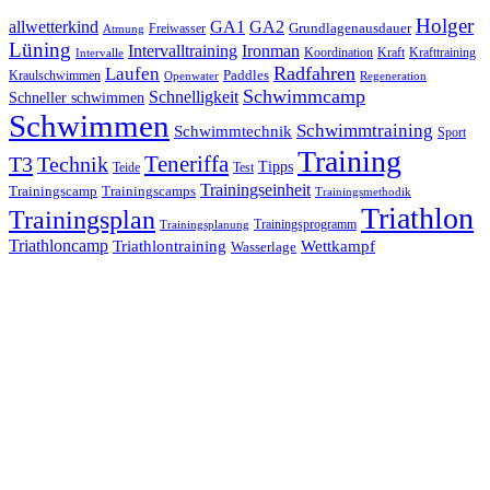
Holger
allwetterkind
GA1
GA2
Grundlagenausdauer
Freiwasser
Atmung
Lüning
Ironman
Intervalltraining
Kraft
Krafttraining
Koordination
Intervalle
Laufen
Radfahren
Kraulschwimmen
Paddles
Openwater
Regeneration
Schwimmcamp
Schnelligkeit
Schneller schwimmen
Schwimmen
Schwimmtraining
Schwimmtechnik
Sport
Training
Teneriffa
T3
Technik
Tipps
Teide
Test
Trainingseinheit
Trainingscamp
Trainingscamps
Trainingsmethodik
Triathlon
Trainingsplan
Trainingsprogramm
Trainingsplanung
Triathloncamp
Triathlontraining
Wettkampf
Wasserlage