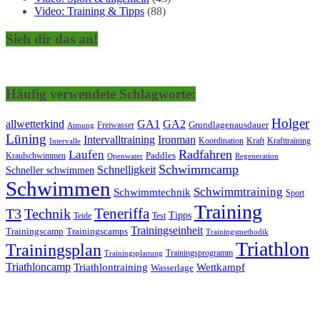
Video: Training & Tipps
(88)
Sieh dir das an!
Häufig verwendete Schlagworte:
Holger
allwetterkind
GA1
GA2
Grundlagenausdauer
Freiwasser
Atmung
Lüning
Ironman
Intervalltraining
Kraft
Krafttraining
Koordination
Intervalle
Laufen
Radfahren
Kraulschwimmen
Paddles
Openwater
Regeneration
Schwimmcamp
Schnelligkeit
Schneller schwimmen
Schwimmen
Schwimmtraining
Schwimmtechnik
Sport
Training
Teneriffa
T3
Technik
Tipps
Teide
Test
Trainingseinheit
Trainingscamp
Trainingscamps
Trainingsmethodik
Triathlon
Trainingsplan
Trainingsprogramm
Trainingsplanung
Triathloncamp
Triathlontraining
Wettkampf
Wasserlage