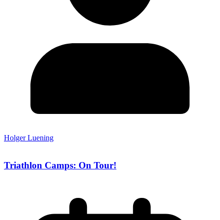
Holger Luening
Triathlon Camps: On Tour!