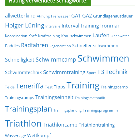
Häufig verwendete Schlagworte:
allwetterkind
GA1
GA2
Grundlagenausdauer
Freiwasser
Atmung
Holger Lüning
Ironman
Intervalltraining
Intervalle
Laufen
Koordination
Kraft
Krafttraining
Kraulschwimmen
Openwater
Radfahren
Schneller schwimmen
Paddles
Regeneration
Schwimmen
Schwimmcamp
Schnelligkeit
T3
Technik
Schwimmtraining
Schwimmtechnik
Sport
Training
Teneriffa
Tipps
Trainingscamp
Teide
Test
Trainingseinheit
Trainingscamps
Trainingsmethodik
Trainingsplan
Trainingsprogramm
Trainingsplanung
Triathlon
Triathloncamp
Triathlontraining
Wettkampf
Wasserlage