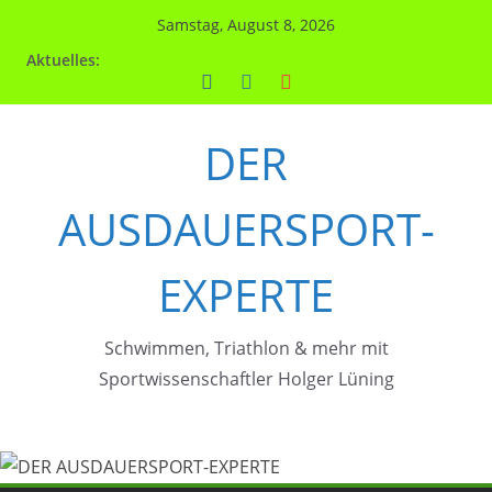
Zum
Samstag, August 8, 2026
Inhalt
Aktuelles:
springen
DER
AUSDAUERSPORT-
EXPERTE
Schwimmen, Triathlon & mehr mit
Sportwissenschaftler Holger Lüning