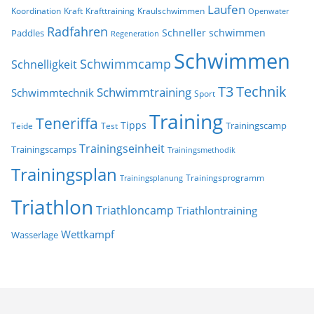
Laufen
Koordination
Kraft
Krafttraining
Kraulschwimmen
Openwater
Radfahren
Schneller schwimmen
Paddles
Regeneration
Schwimmen
Schwimmcamp
Schnelligkeit
T3
Technik
Schwimmtraining
Schwimmtechnik
Sport
Training
Teneriffa
Tipps
Trainingscamp
Teide
Test
Trainingseinheit
Trainingscamps
Trainingsmethodik
Trainingsplan
Trainingsprogramm
Trainingsplanung
Triathlon
Triathloncamp
Triathlontraining
Wettkampf
Wasserlage