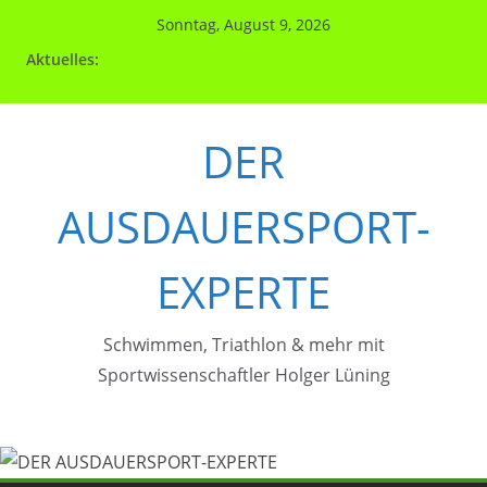
Zum
Sonntag, August 9, 2026
Inhalt
Aktuelles:
springen
DER
AUSDAUERSPORT-
EXPERTE
Schwimmen, Triathlon & mehr mit
Sportwissenschaftler Holger Lüning