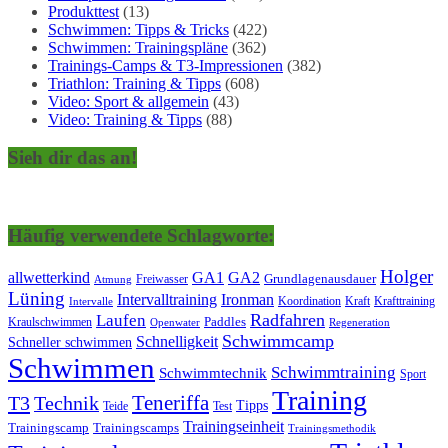
Produkttest
(13)
Schwimmen: Tipps & Tricks
(422)
Schwimmen: Trainingspläne
(362)
Trainings-Camps & T3-Impressionen
(382)
Triathlon: Training & Tipps
(608)
Video: Sport & allgemein
(43)
Video: Training & Tipps
(88)
Sieh dir das an!
Häufig verwendete Schlagworte:
Holger
allwetterkind
GA1
GA2
Grundlagenausdauer
Freiwasser
Atmung
Lüning
Ironman
Intervalltraining
Kraft
Krafttraining
Koordination
Intervalle
Laufen
Radfahren
Kraulschwimmen
Paddles
Openwater
Regeneration
Schwimmcamp
Schnelligkeit
Schneller schwimmen
Schwimmen
Schwimmtraining
Schwimmtechnik
Sport
Training
Teneriffa
T3
Technik
Tipps
Teide
Test
Trainingseinheit
Trainingscamp
Trainingscamps
Trainingsmethodik