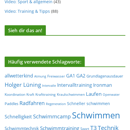
Video: Sport & allgemein
(43)
Video: Training & Tipps
(88)
Sieh dir das an!
Häufig verwendete Schlagworte:
allwetterkind
GA1
GA2
Grundlagenausdauer
Freiwasser
Atmung
Holger Lüning
Ironman
Intervalltraining
Intervalle
Laufen
Koordination
Kraft
Krafttraining
Kraulschwimmen
Openwater
Radfahren
Schneller schwimmen
Paddles
Regeneration
Schwimmen
Schwimmcamp
Schnelligkeit
T3
Technik
Schwimmtraining
Schwimmtechnik
Sport