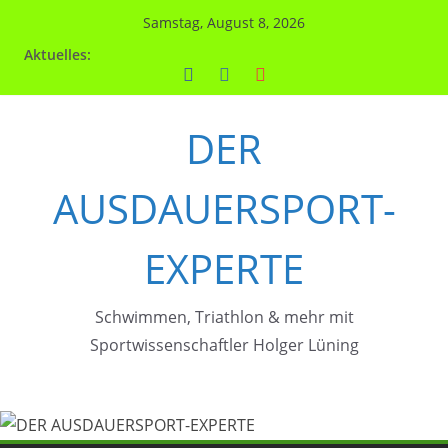
Zum
Samstag, August 8, 2026
Inhalt
Aktuelles:
springen
DER
AUSDAUERSPORT-
EXPERTE
Schwimmen, Triathlon & mehr mit
Sportwissenschaftler Holger Lüning