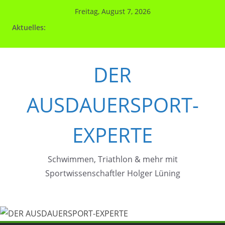
Zum
Freitag, August 7, 2026
Inhalt
Aktuelles:
springen
DER
AUSDAUERSPORT-
EXPERTE
Schwimmen, Triathlon & mehr mit
Sportwissenschaftler Holger Lüning