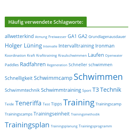
Häufig verwendete Schlagworte:
allwetterkind
GA1
GA2
Grundlagenausdauer
Freiwasser
Atmung
Holger Lüning
Ironman
Intervalltraining
Intervalle
Laufen
Koordination
Kraft
Krafttraining
Kraulschwimmen
Openwater
Radfahren
Schneller schwimmen
Paddles
Regeneration
Schwimmen
Schwimmcamp
Schnelligkeit
T3
Technik
Schwimmtraining
Schwimmtechnik
Sport
Training
Teneriffa
Tipps
Trainingscamp
Teide
Test
Trainingseinheit
Trainingscamps
Trainingsmethodik
Trainingsplan
Trainingsprogramm
Trainingsplanung