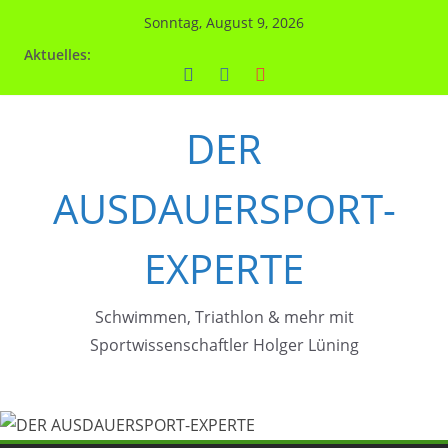
Zum
Sonntag, August 9, 2026
Inhalt
Aktuelles:
springen
DER
AUSDAUERSPORT-
EXPERTE
Schwimmen, Triathlon & mehr mit
Sportwissenschaftler Holger Lüning