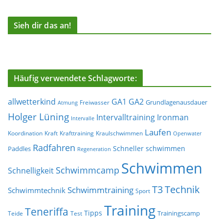
Sieh dir das an!
Häufig verwendete Schlagworte:
allwetterkind
GA1
GA2
Grundlagenausdauer
Freiwasser
Atmung
Holger Lüning
Ironman
Intervalltraining
Intervalle
Laufen
Koordination
Kraft
Krafttraining
Kraulschwimmen
Openwater
Radfahren
Schneller schwimmen
Paddles
Regeneration
Schwimmen
Schwimmcamp
Schnelligkeit
T3
Technik
Schwimmtraining
Schwimmtechnik
Sport
Training
Teneriffa
Tipps
Trainingscamp
Teide
Test