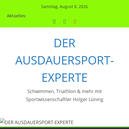
Zum
Samstag, August 8, 2026
Inhalt
Aktuelles:
springen
DER
AUSDAUERSPORT-
EXPERTE
Schwimmen, Triathlon & mehr mit
Sportwissenschaftler Holger Lüning