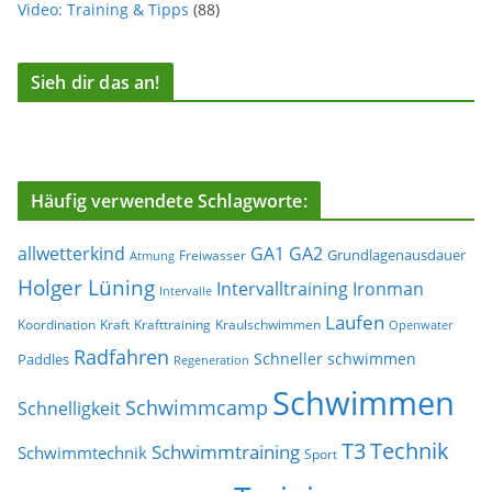
Video: Training & Tipps
(88)
Sieh dir das an!
Häufig verwendete Schlagworte:
allwetterkind
GA1
GA2
Grundlagenausdauer
Freiwasser
Atmung
Holger Lüning
Ironman
Intervalltraining
Intervalle
Laufen
Koordination
Kraft
Krafttraining
Kraulschwimmen
Openwater
Radfahren
Schneller schwimmen
Paddles
Regeneration
Schwimmen
Schwimmcamp
Schnelligkeit
T3
Technik
Schwimmtraining
Schwimmtechnik
Sport