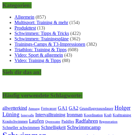
Kategorien:
Allgemein
(857)
Multisport: Training & mehr
(154)
Produkttest
(13)
Schwimmen: Tipps & Tricks
(422)
Schwimmen: Trainingspläne
(362)
Trainings-Camps & T3-Impressionen
(382)
Triathlon: Training & Tipps
(608)
Video: Sport & allgemein
(43)
Video: Training & Tipps
(88)
Sieh dir das an!
Häufig verwendete Schlagworte:
Holger
allwetterkind
GA1
GA2
Grundlagenausdauer
Freiwasser
Atmung
Lüning
Ironman
Intervalltraining
Kraft
Krafttraining
Koordination
Intervalle
Laufen
Radfahren
Kraulschwimmen
Paddles
Openwater
Regeneration
Schwimmcamp
Schnelligkeit
Schneller schwimmen