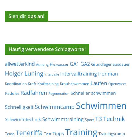
Sieh dir das an!
Häufig verwendete Schlagworte:
allwetterkind
GA1
GA2
Grundlagenausdauer
Freiwasser
Atmung
Holger Lüning
Ironman
Intervalltraining
Intervalle
Laufen
Koordination
Kraft
Krafttraining
Kraulschwimmen
Openwater
Radfahren
Schneller schwimmen
Paddles
Regeneration
Schwimmen
Schwimmcamp
Schnelligkeit
T3
Technik
Schwimmtraining
Schwimmtechnik
Sport
Training
Teneriffa
Tipps
Trainingscamp
Teide
Test