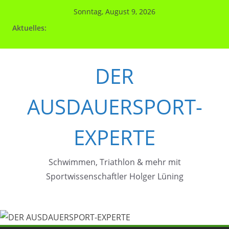
Zum
Sonntag, August 9, 2026
Inhalt
Aktuelles:
springen
DER
AUSDAUERSPORT-
EXPERTE
Schwimmen, Triathlon & mehr mit
Sportwissenschaftler Holger Lüning