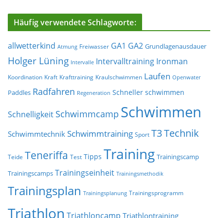
Häufig verwendete Schlagworte:
allwetterkind
GA1
GA2
Grundlagenausdauer
Freiwasser
Atmung
Holger Lüning
Ironman
Intervalltraining
Intervalle
Laufen
Koordination
Kraft
Krafttraining
Kraulschwimmen
Openwater
Radfahren
Schneller schwimmen
Paddles
Regeneration
Schwimmen
Schwimmcamp
Schnelligkeit
T3
Technik
Schwimmtraining
Schwimmtechnik
Sport
Training
Teneriffa
Tipps
Trainingscamp
Teide
Test
Trainingseinheit
Trainingscamps
Trainingsmethodik
Trainingsplan
Trainingsprogramm
Trainingsplanung
Triathlon
Triathloncamp
Triathlontraining