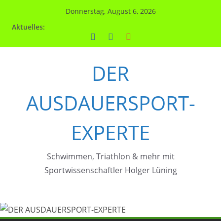
Zum
Donnerstag, August 6, 2026
Inhalt
Aktuelles:
springen
DER
AUSDAUERSPORT-
EXPERTE
Schwimmen, Triathlon & mehr mit
Sportwissenschaftler Holger Lüning