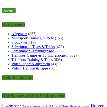
Kategorien:
Allgemein
(857)
Multisport: Training & mehr
(154)
Produkttest
(13)
Schwimmen: Tipps & Tricks
(422)
Schwimmen: Trainingspläne
(362)
Trainings-Camps & T3-Impressionen
(382)
Triathlon: Training & Tipps
(608)
Video: Sport & allgemein
(43)
Video: Training & Tipps
(88)
Sieh dir das an!
Häufig verwendete Schlagworte:
Holger
allwetterkind
GA1
GA2
Grundlagenausdauer
Freiwasser
Atmung