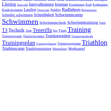
Lüning
Ironman
Intervalltraining
Kraft
Krafttraining
Koordination
Intervalle
Laufen
Radfahren
Kraulschwimmen
Paddles
Openwater
Regeneration
Schwimmcamp
Schnelligkeit
Schneller schwimmen
Schwimmen
Schwimmtraining
Schwimmtechnik
Sport
Training
Teneriffa
T3
Technik
Tipps
Teide
Test
Trainingseinheit
Trainingscamp
Trainingscamps
Trainingsmethodik
Triathlon
Trainingsplan
Trainingsprogramm
Trainingsplanung
Triathloncamp
Triathlontraining
Wettkampf
Wasserlage