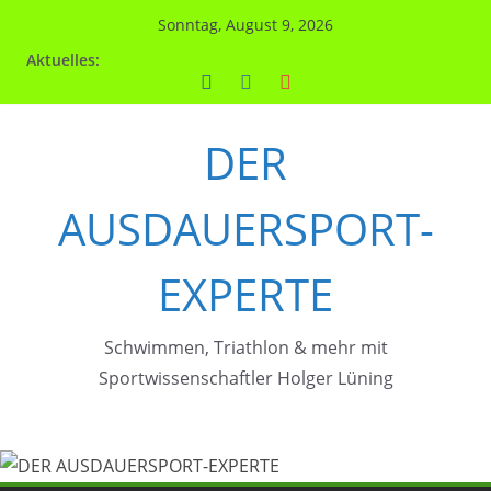
Zum
Sonntag, August 9, 2026
Inhalt
Aktuelles:
springen
DER
AUSDAUERSPORT-
EXPERTE
Schwimmen, Triathlon & mehr mit
Sportwissenschaftler Holger Lüning