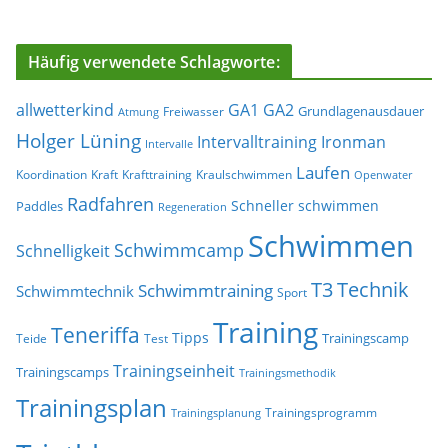
Häufig verwendete Schlagworte:
allwetterkind
GA1
GA2
Grundlagenausdauer
Freiwasser
Atmung
Holger Lüning
Ironman
Intervalltraining
Intervalle
Laufen
Koordination
Kraft
Krafttraining
Kraulschwimmen
Openwater
Radfahren
Schneller schwimmen
Paddles
Regeneration
Schwimmen
Schwimmcamp
Schnelligkeit
T3
Technik
Schwimmtraining
Schwimmtechnik
Sport
Training
Teneriffa
Tipps
Trainingscamp
Teide
Test
Trainingseinheit
Trainingscamps
Trainingsmethodik
Trainingsplan
Trainingsprogramm
Trainingsplanung