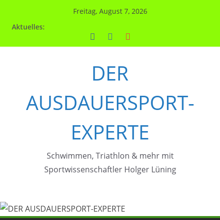
Zum
Freitag, August 7, 2026
Inhalt
Aktuelles:
springen
DER
AUSDAUERSPORT-
EXPERTE
Schwimmen, Triathlon & mehr mit
Sportwissenschaftler Holger Lüning