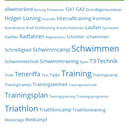
allwetterkind
GA1
GA2
Grundlagenausdauer
Freiwasser
Atmung
Holger Lüning
Ironman
Intervalltraining
Intervalle
Laufen
Koordination
Kraft
Krafttraining
Kraulschwimmen
Openwater
Radfahren
Schneller schwimmen
Paddles
Regeneration
Schwimmen
Schwimmcamp
Schnelligkeit
T3
Technik
Schwimmtraining
Schwimmtechnik
Sport
Training
Teneriffa
Tipps
Trainingscamp
Teide
Test
Trainingseinheit
Trainingscamps
Trainingsmethodik
Trainingsplan
Trainingsprogramm
Trainingsplanung
Triathlon
Triathloncamp
Triathlontraining
Wettkampf
Wasserlage