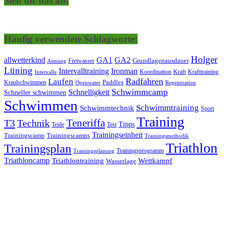
Sieh dir das an!
Häufig verwendete Schlagworte:
Holger
allwetterkind
GA1
GA2
Grundlagenausdauer
Freiwasser
Atmung
Lüning
Ironman
Intervalltraining
Kraft
Krafttraining
Koordination
Intervalle
Laufen
Radfahren
Kraulschwimmen
Paddles
Openwater
Regeneration
Schwimmcamp
Schnelligkeit
Schneller schwimmen
Schwimmen
Schwimmtraining
Schwimmtechnik
Sport
Training
Teneriffa
T3
Technik
Tipps
Teide
Test
Trainingseinheit
Trainingscamp
Trainingscamps
Trainingsmethodik
Triathlon
Trainingsplan
Trainingsprogramm
Trainingsplanung
Triathloncamp
Triathlontraining
Wettkampf
Wasserlage