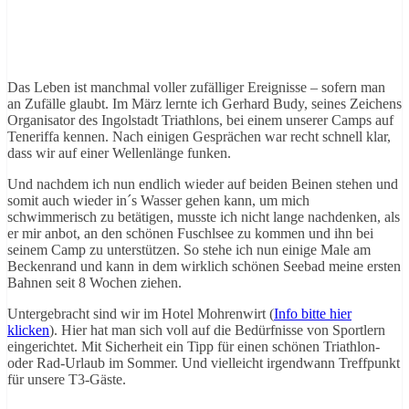
Das Leben ist manchmal voller zufälliger Ereignisse – sofern man
an Zufälle glaubt. Im März lernte ich Gerhard Budy, seines Zeichens
Organisator des Ingolstadt Triathlons, bei einem unserer Camps auf
Teneriffa kennen. Nach einigen Gesprächen war recht schnell klar,
dass wir auf einer Wellenlänge funken.
Und nachdem ich nun endlich wieder auf beiden Beinen stehen und
somit auch wieder in´s Wasser gehen kann, um mich
schwimmerisch zu betätigen, musste ich nicht lange nachdenken, als
er mir anbot, an den schönen Fuschlsee zu kommen und ihn bei
seinem Camp zu unterstützen. So stehe ich nun einige Male am
Beckenrand und kann in dem wirklich schönen Seebad meine ersten
Bahnen seit 8 Wochen ziehen.
Untergebracht sind wir im Hotel Mohrenwirt (
Info bitte hier
klicken
). Hier hat man sich voll auf die Bedürfnisse von Sportlern
eingerichtet. Mit Sicherheit ein Tipp für einen schönen Triathlon-
oder Rad-Urlaub im Sommer. Und vielleicht irgendwann Treffpunkt
für unsere T3-Gäste.