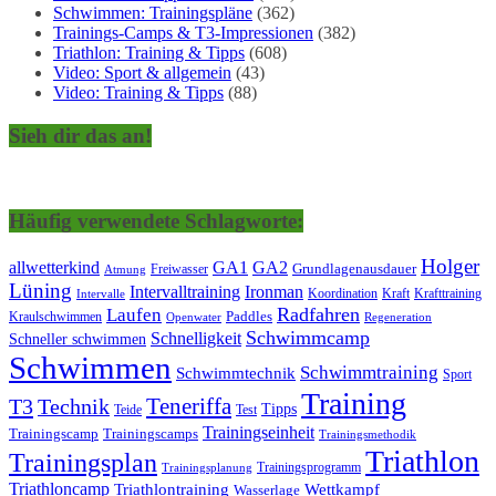
Schwimmen: Trainingspläne
(362)
Trainings-Camps & T3-Impressionen
(382)
Triathlon: Training & Tipps
(608)
Video: Sport & allgemein
(43)
Video: Training & Tipps
(88)
Sieh dir das an!
Häufig verwendete Schlagworte:
Holger
allwetterkind
GA1
GA2
Grundlagenausdauer
Freiwasser
Atmung
Lüning
Ironman
Intervalltraining
Kraft
Krafttraining
Koordination
Intervalle
Laufen
Radfahren
Kraulschwimmen
Paddles
Openwater
Regeneration
Schwimmcamp
Schnelligkeit
Schneller schwimmen
Schwimmen
Schwimmtraining
Schwimmtechnik
Sport
Training
Teneriffa
T3
Technik
Tipps
Teide
Test
Trainingseinheit
Trainingscamp
Trainingscamps
Trainingsmethodik
Triathlon
Trainingsplan
Trainingsprogramm
Trainingsplanung
Triathloncamp
Triathlontraining
Wettkampf
Wasserlage