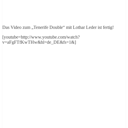
Das Video zum „Tenerife Double“ mit Lothar Leder ist fertig!
[youtube=http://www.youtube.com/watch?
v=aFgFTfKwTHw&hl=de_DE&fs=1&]