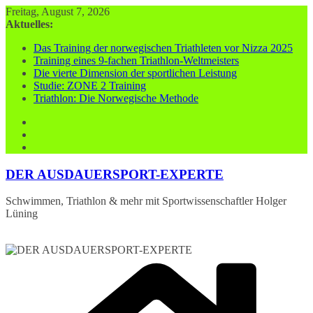
Zum
Freitag, August 7, 2026
Inhalt
Aktuelles:
springen
Das Training der norwegischen Triathleten vor Nizza 2025
Training eines 9-fachen Triathlon-Weltmeisters
Die vierte Dimension der sportlichen Leistung
Studie: ZONE 2 Training
Triathlon: Die Norwegische Methode
DER AUSDAUERSPORT-EXPERTE
Schwimmen, Triathlon & mehr mit Sportwissenschaftler Holger
Lüning