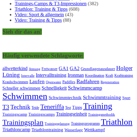
Trainings-Camps & T3-Impressionen
(382)
Triathlon: Training & Tipps
(608)
Video: Sport & allgemein
(43)
Video: Training & Tipps
(88)
Sieh dir das an!
Häufig verwendete Schlagworte:
Holger
allwetterkind
GA1
GA2
Grundlagenausdauer
Freiwasser
Atmung
Lüning
Ironman
Intervalltraining
Kraft
Krafttraining
Koordination
Intervalle
Laufen
Radfahren
Kraulschwimmen
Paddles
Openwater
Regeneration
Schwimmcamp
Schnelligkeit
Schneller schwimmen
Schwimmen
Schwimmtraining
Schwimmtechnik
Sport
Training
Teneriffa
T3
Technik
Tipps
Teide
Test
Trainingseinheit
Trainingscamp
Trainingscamps
Trainingsmethodik
Triathlon
Trainingsplan
Trainingsprogramm
Trainingsplanung
Triathloncamp
Triathlontraining
Wettkampf
Wasserlage